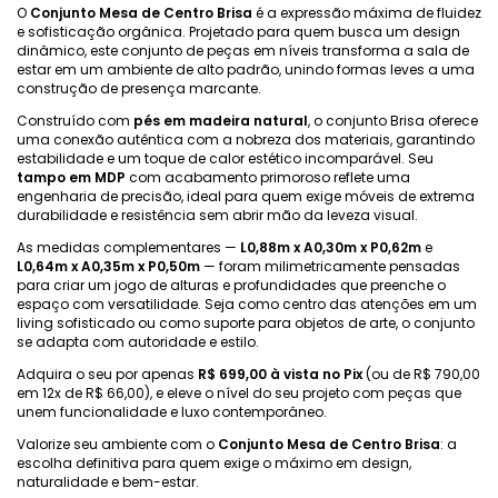
O
Conjunto Mesa de Centro Brisa
é a expressão máxima de fluidez
e sofisticação orgânica. Projetado para quem busca um design
dinâmico, este conjunto de peças em níveis transforma a sala de
estar em um ambiente de alto padrão, unindo formas leves a uma
construção de presença marcante.
Construído com
pés em madeira natural
, o conjunto Brisa oferece
uma conexão autêntica com a nobreza dos materiais, garantindo
estabilidade e um toque de calor estético incomparável. Seu
tampo em MDP
com acabamento primoroso reflete uma
engenharia de precisão, ideal para quem exige móveis de extrema
durabilidade e resistência sem abrir mão da leveza visual.
As medidas complementares —
L0,88m x A0,30m x P0,62m
e
L0,64m x A0,35m x P0,50m
— foram milimetricamente pensadas
para criar um jogo de alturas e profundidades que preenche o
espaço com versatilidade. Seja como centro das atenções em um
living sofisticado ou como suporte para objetos de arte, o conjunto
se adapta com autoridade e estilo.
Adquira o seu por apenas
R$ 699,00 à vista no Pix
(ou de R$ 790,00
em 12x de R$ 66,00), e eleve o nível do seu projeto com peças que
unem funcionalidade e luxo contemporâneo.
Valorize seu ambiente com o
Conjunto Mesa de Centro Brisa
: a
escolha definitiva para quem exige o máximo em design,
naturalidade e bem-estar.