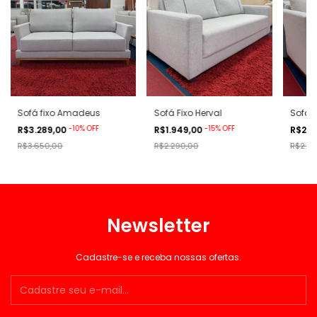
Sofá fixo Amadeus
Sofá Fixo Herval
Sofá F
-
10
%
OFF
-
15
%
OFF
R$3.289,00
R$1.949,00
R$2.3
R$3.650,00
R$2.290,00
R$2.79
Newsletter
Cadastre-se e receba nossas ofertas.