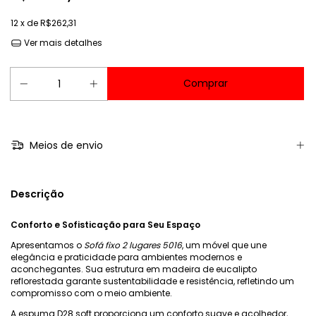
12
x de
R$262,31
Ver mais detalhes
Meios de envio
Descrição
Conforto e Sofisticação para Seu Espaço
Apresentamos o
Sofá fixo 2 lugares 5016
, um móvel que une
elegância e praticidade para ambientes modernos e
aconchegantes. Sua estrutura em madeira de eucalipto
reflorestada garante sustentabilidade e resistência, refletindo um
compromisso com o meio ambiente.
A espuma D28 soft proporciona um conforto suave e acolhedor,