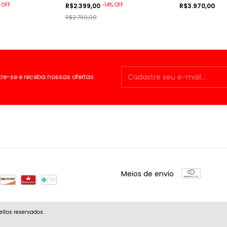
%
OFF
-
14
%
OFF
R$2.399,00
R$3.970,00
R$2.790,00
e-se e receba nossas ofertas.
Meios de envio
eitos reservados.