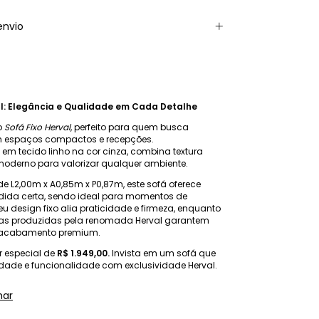
envio
al: Elegância e Qualidade em Cada Detalhe
o
Sofá Fixo Herval
, perfeito para quem busca
m espaços compactos e recepções.
m tecido linho na cor cinza, combina textura
moderno para valorizar qualquer ambiente.
 L2,00m x A0,85m x P0,87m, este sofá oferece
dida certa, sendo ideal para momentos de
eu design fixo alia praticidade e firmeza, enquanto
rnas produzidas pela renomada Herval garantem
e acabamento premium.
or especial de
R$ 1.949,00.
Invista em um sofá que
lidade e funcionalidade com exclusividade Herval.
har