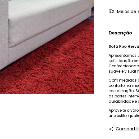
Meios de 
Descrição
Sofá Fixo Herv
Apresentamos 
sofisticação e
Confeccionado e
suave e visual 
Com medidas de
conforto na me
socialização. S
as partes inte
durabilidade 
Aproveite o val
une estilo, qua
Compartil