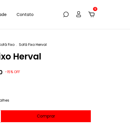
0
dade
Contato
Sofá Fixo
.
Sofá Fixo Herval
ixo Herval
0
-
15
%
OFF
9
alhes