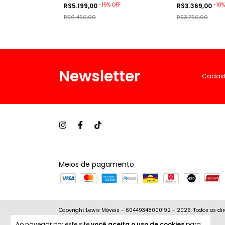
-
19
%
OFF
-
10
R$5.199,00
R$3.369,00
R$6.450,00
R$3.750,00
Newsletter
Cadastr
Meios de pagamento
Copyright Lewis Móveis - 60449348000192 - 2026. Todos os dir
Ao navegar por este site
você aceita o uso de cookies
para