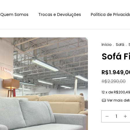
Quem Somos
Trocas e Devoluções
Política de Privaci
Início
.
Sofá
.
Sofá F
R$1.949,0
R$2.290,00
12
x de
R$200,4
Ver mais det