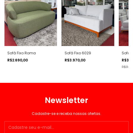
Sofá Fixo Roma
Sofá Fixo 6029
Sofá 
R$2.690,00
R$3.970,00
R$3.2
R$3.6
Newsletter
Cadastre-se e receba nossas ofertas.