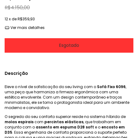
R$4.150,00
12
x de
R$359,93
Ver mais detalhes
Descrição
Eleve o nível de sofisticação do seu living com o
Sofá Fixo 6096
,
uma peça que harmoniza a firmeza ergonômica com uma
estética envolvente. Com um design contemporâneo e traços
minimalistas, ele se torna o protagonista ideal para um ambiente
moderno e convidativo.
O segredo do seu conforto superior reside no sistema híbrido de
molas espirais
com
percintas elásticas
, que trabalham em
conjunto com o
assento em espuma D28 soft
e o
encosto em
D35
. Essa engenharia de conforto proporciona o suporte perfeito
para a coluna e uma maciez duradoura, evitando deformações